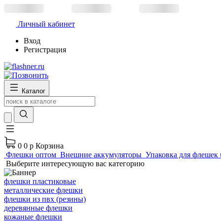
Личный кабинет
Вход
Регистрация
Каталог
0
0 р
Корзина
Флешки оптом
Внешние аккумуляторы
Упаковка для флешек 
Выберите интересующую вас категорию
флешки пластиковые
металлические флешки
флешки из пвх (резины)
деревянные флешки
кожаные флешки