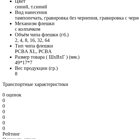
Цвет
синий, т.синий
Вид нанесения
тампопечать, гравировка без чернения, гравировка с чер
Механизм флешки
с колпачком
Объём чипа флешки (гб.)
2, 4, 8, 16, 32, 64
Тип чипа флешки
PCBA XL, PCBA
Размер товара ( ШхВхГ ) (мм.)
49*17*7
Вес продукции (гр.)
8
Транспортные характеристики
0 оценок
0
0
0
0
0
0
Рейтинг