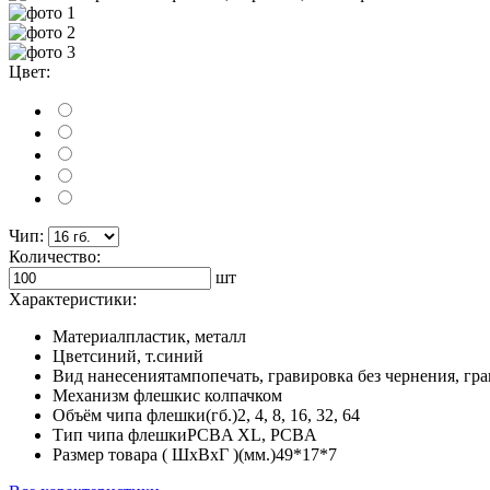
Цвет:
Чип:
Количество:
шт
Характеристики:
Материал
пластик, металл
Цвет
синий, т.синий
Вид нанесения
тампопечать, гравировка без чернения, гр
Механизм флешки
с колпачком
Объём чипа флешки(гб.)
2, 4, 8, 16, 32, 64
Тип чипа флешки
PCBA XL, PCBA
Размер товара ( ШхВхГ )(мм.)
49*17*7