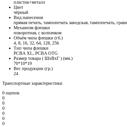
пластик+металл
Цвет
чёрный
Вид нанесения
прямая печать, тампопечать заводская, тампопечать, грав
Механизм флешки
поворотная, с колпачком
Объём чипа флешки (гб.)
4, 8, 16, 32, 64, 128, 256
Тип чипа флешки
PCBA XL, PCBA OTG
Размер товара ( ШхВхГ ) (мм.)
70*10*19
Вес продукции (гр.)
24
Транспортные характеристики
0 оценок
0
0
0
0
0
0