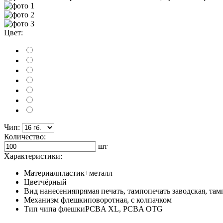
Цвет:
Чип:
Количество:
шт
Характеристики:
Материал
пластик+металл
Цвет
чёрный
Вид нанесения
прямая печать, тампопечать заводская, там
Механизм флешки
поворотная, с колпачком
Тип чипа флешки
PCBA XL, PCBA OTG