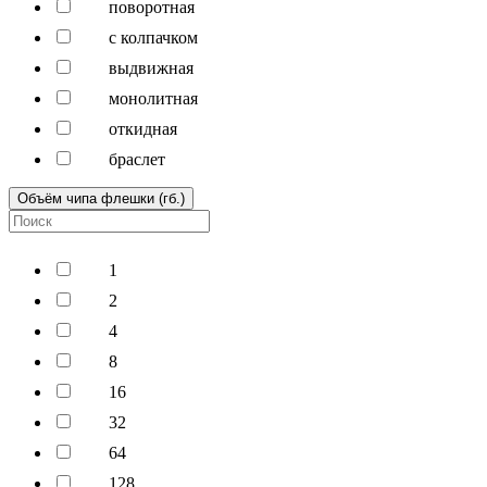
поворотная
с колпачком
выдвижная
монолитная
откидная
браслет
Объём чипа флешки (гб.)
1
2
4
8
16
32
64
128