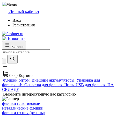
Личный кабинет
Вход
Регистрация
Каталог
0
0 р
Корзина
Флешки оптом
Внешние аккумуляторы
Упаковка для
флешек usb
Оснастка для флешек
Чипы USB для флешек
НА
СКЛАДЕ
Выберите интересующую вас категорию
флешки пластиковые
металлические флешки
флешки из пвх (резины)