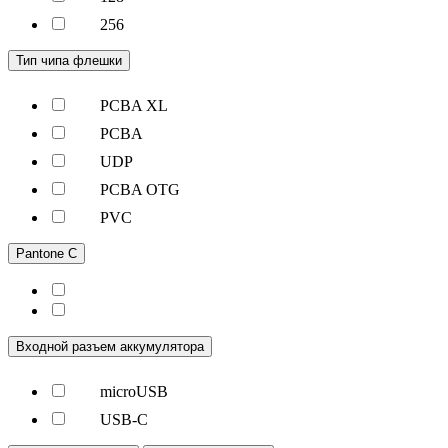
256
Тип чипа флешки
PCBA XL
PCBA
UDP
PCBA OTG
PVC
Pantone C
Входной разъем аккумулятора
microUSB
USB-C