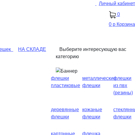
Личный кабинет
0
0 р
Корзина
ешек
НА СКЛАДЕ
Выберите интересующую вас
категорию
флешки
металлические
флешки
пластиковые
флешки
из пвх
(резины)
деревянные
кожаные
стеклянн
флешки
флешки
флешки
картонные
флешка