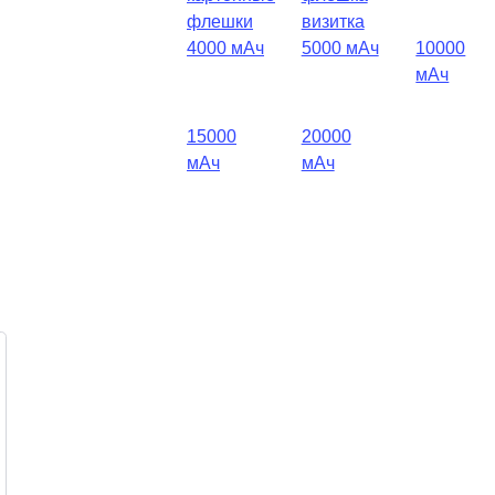
флешки
визитка
4000 мАч
5000 мАч
10000
мАч
15000
20000
мАч
мАч