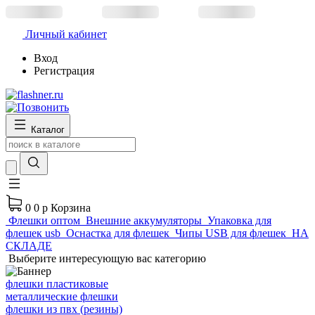
Личный кабинет
Вход
Регистрация
Каталог
0
0 р
Корзина
Флешки оптом
Внешние аккумуляторы
Упаковка для
флешек usb
Оснастка для флешек
Чипы USB для флешек
НА
СКЛАДЕ
Выберите интересующую вас категорию
флешки пластиковые
металлические флешки
флешки из пвх (резины)