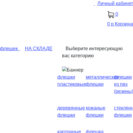
Личный кабинет
0
0 р
Корзина
 флешек
НА СКЛАДЕ
Выберите интересующую
вас категорию
флешки
металлические
флешки
пластиковые
флешки
из пвх
(резины
деревянные
кожаные
стеклян
флешки
флешки
флешки
картонные
флешка