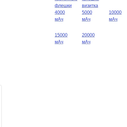
флешки
визитка
4000
5000
10000
мАч
мАч
мАч
15000
20000
мАч
мАч