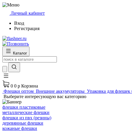
Личный кабинет
Вход
Регистрация
Каталог
0
0 р
Корзина
Флешки оптом
Внешние аккумуляторы
Упаковка для флешек 
Выберите интересующую вас категорию
флешки пластиковые
металлические флешки
флешки из пвх (резины)
деревянные флешки
кожаные флешки