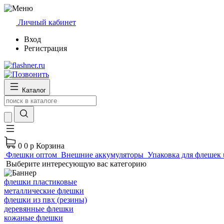
Личный кабинет
Вход
Регистрация
Каталог
0
0 р
Корзина
Флешки оптом
Внешние аккумуляторы
Упаковка для флешек 
Выберите интересующую вас категорию
флешки пластиковые
металлические флешки
флешки из пвх (резины)
деревянные флешки
кожаные флешки