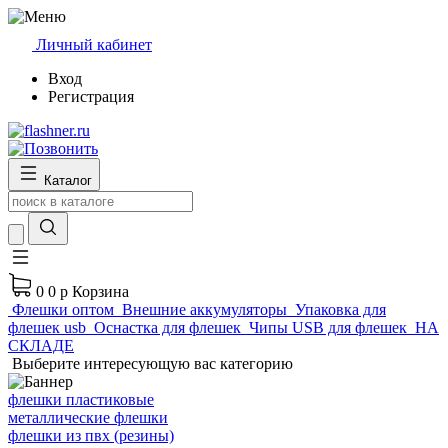
Личный кабинет
Вход
Регистрация
Каталог
0
0 р
Корзина
Флешки оптом
Внешние аккумуляторы
Упаковка для
флешек usb
Оснастка для флешек
Чипы USB для флешек
НА
СКЛАДЕ
Выберите интересующую вас категорию
флешки пластиковые
металлические флешки
флешки из пвх (резины)