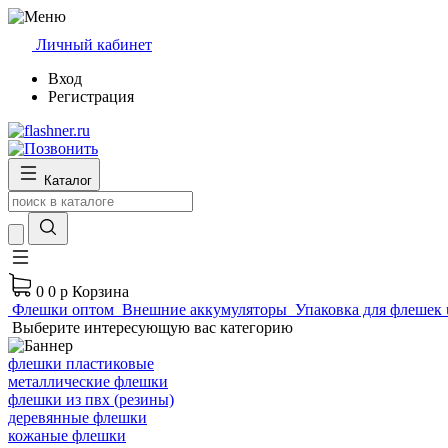
Личный кабинет
Вход
Регистрация
Каталог
0
0 р
Корзина
Флешки оптом
Внешние аккумуляторы
Упаковка для флешек 
Выберите интересующую вас категорию
флешки пластиковые
металлические флешки
флешки из пвх (резины)
деревянные флешки
кожаные флешки