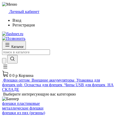
Личный кабинет
Вход
Регистрация
Каталог
0
0 р
Корзина
Флешки оптом
Внешние аккумуляторы
Упаковка для
флешек usb
Оснастка для флешек
Чипы USB для флешек
НА
СКЛАДЕ
Выберите интересующую вас категорию
флешки пластиковые
металлические флешки
флешки из пвх (резины)