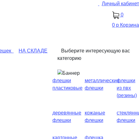
Личный кабинет
0
0 р
Корзина
ешек
НА СКЛАДЕ
Выберите интересующую вас
категорию
флешки
металлические
флешки
пластиковые
флешки
из пвх
(резины)
деревянные
кожаные
стеклянн
флешки
флешки
флешки
картонные
флешка