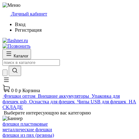
Личный кабинет
Вход
Регистрация
Каталог
0
0 р
Корзина
Флешки оптом
Внешние аккумуляторы
Упаковка для
флешек usb
Оснастка для флешек
Чипы USB для флешек
НА
СКЛАДЕ
Выберите интересующую вас категорию
флешки пластиковые
металлические флешки
флешки из пвх (резины)